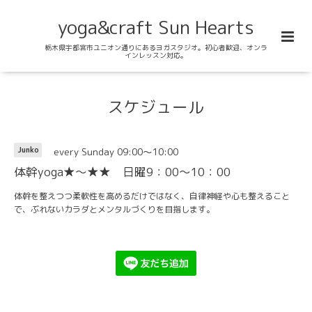
yoga&craft Sun Hearts
栃木県宇都宮市ユニオン通りにあるヨガスタジオ。初心者歓迎、オンラ
インレッスン対応。
スケジュール
every Sunday 09:00～10:00
Junko
体幹yoga★～★★ 日曜9：00～10：00
体幹を整えつつ柔軟性を高めるだけではなく、自律神経や心も整えること
で、ぶれないカラダとメンタルづくりを目指します。